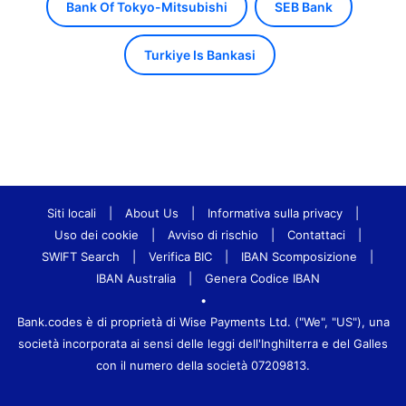
Bank Of Tokyo-Mitsubishi
SEB Bank
Turkiye Is Bankasi
Siti locali
|
About Us
|
Informativa sulla privacy
|
Uso dei cookie
|
Avviso di rischio
|
Contattaci
|
SWIFT Search
|
Verifica BIC
|
IBAN Scomposizione
|
IBAN Australia
|
Genera Codice IBAN
•
Bank.codes è di proprietà di Wise Payments Ltd. ("We", "US"), una
società incorporata ai sensi delle leggi dell'Inghilterra e del Galles
con il numero della società 07209813.