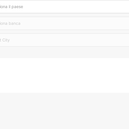
iona il paese
iona banca
t City