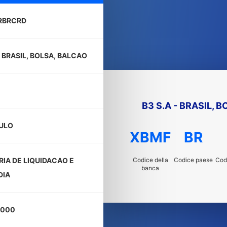
RBRCRD
- BRASIL, BOLSA, BALCAO
B3 S.A - BRASIL, 
ULO
XBMF
BR
Codice della
Codice paese
Codi
RIA DE LIQUIDACAO E
banca
DIA
-000