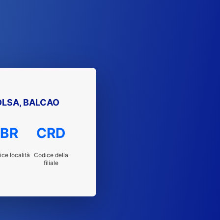
BOLSA, BALCAO
BR
CRD
ce località
Codice della
filiale