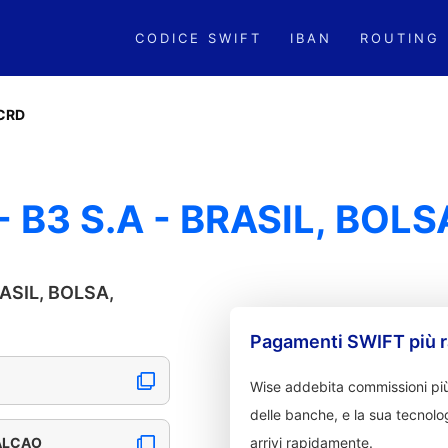
CODICE SWIFT
IBAN
ROUTING
CRD
B3 S.A - BRASIL, BOL
RASIL, BOLSA,
Pagamenti SWIFT più r
Wise addebita commissioni più
delle banche, e la sua tecnolog
BALCAO
arrivi rapidamente.