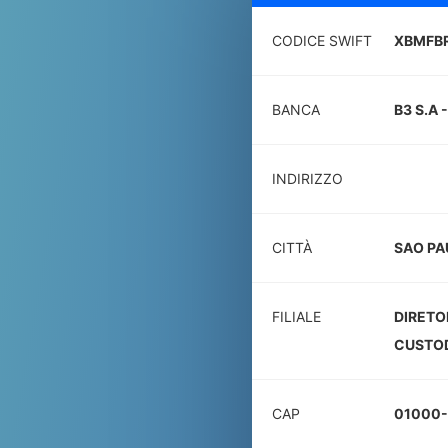
CODICE SWIFT
XBMFB
BANCA
B3 S.A 
INDIRIZZO
CITTÀ
SAO PA
FILIALE
DIRETO
CUSTO
CAP
01000