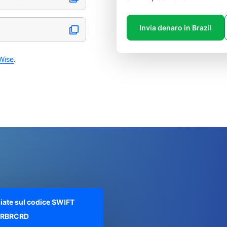
Invia denaro in Brazil
Wise
.
liate sul codice SWIFT
RBRCRD