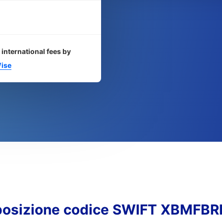
 international fees by
ise
osizione codice SWIFT XBMFB