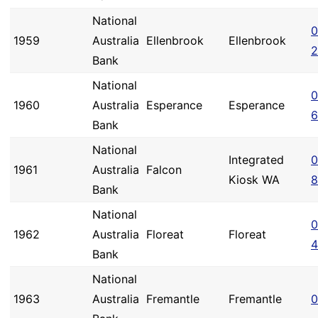
National
0
1959
Australia
Ellenbrook
Ellenbrook
2
Bank
National
0
1960
Australia
Esperance
Esperance
6
Bank
National
Integrated
0
1961
Australia
Falcon
Kiosk WA
8
Bank
National
0
1962
Australia
Floreat
Floreat
4
Bank
National
1963
Australia
Fremantle
Fremantle
0