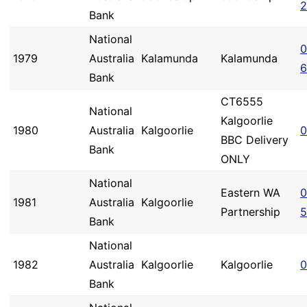
2
Bank
National
0
1979
Australia
Kalamunda
Kalamunda
6
Bank
CT6555
National
Kalgoorlie
1980
Australia
Kalgoorlie
0
BBC Delivery
Bank
ONLY
National
Eastern WA
0
1981
Australia
Kalgoorlie
Partnership
5
Bank
National
1982
Australia
Kalgoorlie
Kalgoorlie
0
Bank