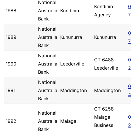
National
Kondinin
0
1988
Australia
Kondinin
Agency
7
Bank
National
0
1989
Australia
Kununurra
Kununurra
7
Bank
National
CT 6488
0
1990
Australia
Leederville
Leederville
2
Bank
National
0
1991
Australia
Maddington
Maddington
4
Bank
CT 6258
National
Malaga
0
1992
Australia
Malaga
Business
2
Bank