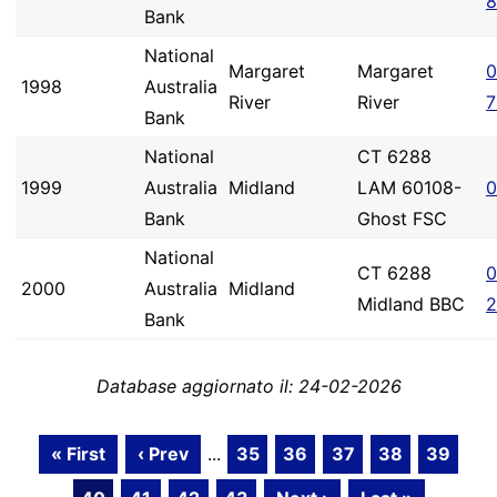
8
Bank
National
Margaret
Margaret
0
1998
Australia
River
River
7
Bank
National
CT 6288
1999
Australia
Midland
LAM 60108-
0
Bank
Ghost FSC
National
CT 6288
0
2000
Australia
Midland
Midland BBC
2
Bank
Database aggiornato il: 24-02-2026
« First
‹ Prev
...
35
36
37
38
39