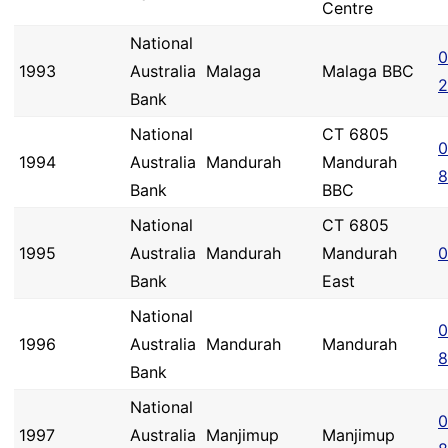
Centre
National
0
1993
Australia
Malaga
Malaga BBC
2
Bank
National
CT 6805
0
1994
Australia
Mandurah
Mandurah
8
Bank
BBC
National
CT 6805
1995
Australia
Mandurah
Mandurah
0
Bank
East
National
0
1996
Australia
Mandurah
Mandurah
8
Bank
National
0
1997
Australia
Manjimup
Manjimup