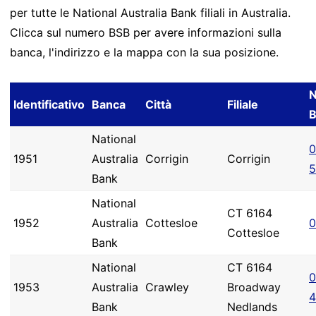
per tutte le National Australia Bank filiali in Australia.
Clicca sul numero BSB per avere informazioni sulla
banca, l'indirizzo e la mappa con la sua posizione.
Identificativo
Banca
Città
Filiale
National
0
1951
Australia
Corrigin
Corrigin
5
Bank
National
CT 6164
1952
Australia
Cottesloe
0
Cottesloe
Bank
National
CT 6164
0
1953
Australia
Crawley
Broadway
4
Bank
Nedlands