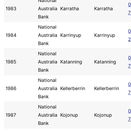
National
0
1983
Australia
Karratha
Karratha
7
Bank
National
0
1984
Australia
Karrinyup
Karrinyup
2
Bank
National
0
1985
Australia
Katanning
Katanning
7
Bank
National
0
1986
Australia
Kellerberrin
Kellerberrin
7
Bank
National
0
1987
Australia
Kojonup
Kojonup
7
Bank