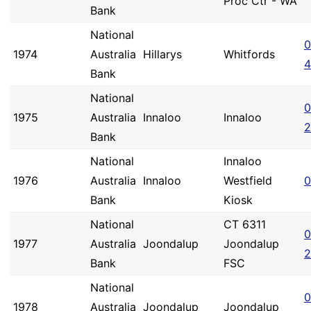
Proc Ctr - WA
Bank
National
0
1974
Australia
Hillarys
Whitfords
4
Bank
National
0
1975
Australia
Innaloo
Innaloo
2
Bank
National
Innaloo
1976
Australia
Innaloo
Westfield
0
Bank
Kiosk
National
CT 6311
0
1977
Australia
Joondalup
Joondalup
2
Bank
FSC
National
0
1978
Australia
Joondalup
Joondalup