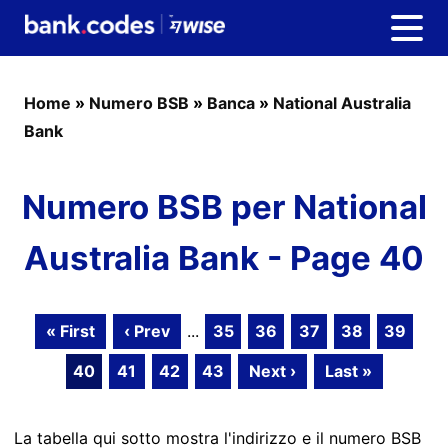
Home
»
Numero BSB
»
Banca
»
National Australia
Bank
Numero BSB per National
Australia Bank - Page 40
« First
‹ Prev
...
35
36
37
38
39
40
41
42
43
Next ›
Last »
La tabella qui sotto mostra l'indirizzo e il numero BSB