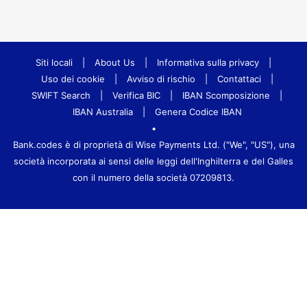
Siti locali
|
About Us
|
Informativa sulla privacy
|
Uso dei cookie
|
Avviso di rischio
|
Contattaci
|
SWIFT Search
|
Verifica BIC
|
IBAN Scomposizione
|
IBAN Australia
|
Genera Codice IBAN
•
Bank.codes è di proprietà di Wise Payments Ltd. ("We", "US"), una
società incorporata ai sensi delle leggi dell'Inghilterra e del Galles
con il numero della società 07209813.