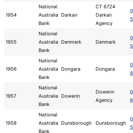
National
CT 6724
0
1954
Australia
Darkan
Darkan
5
Bank
Agency
National
0
1955
Australia
Denmark
Denmark
5
Bank
National
0
1956
Australia
Dongara
Dongara
8
Bank
National
Dowerin
0
1957
Australia
Dowerin
Agency
6
Bank
National
0
1958
Australia
Dunsborough
Dunsborough
5
Bank