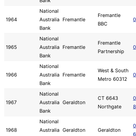
Bank
National
Fremantle
1964
Australia
Fremantle
0
BBC
Bank
National
Fremantle
1965
Australia
Fremantle
0
Partnership
Bank
National
West & South
1966
Australia
Fremantle
0
Metro 60312
Bank
National
CT 6643
0
1967
Australia
Geraldton
Northgate
8
Bank
National
0
1968
Australia
Geraldton
Geraldton
6