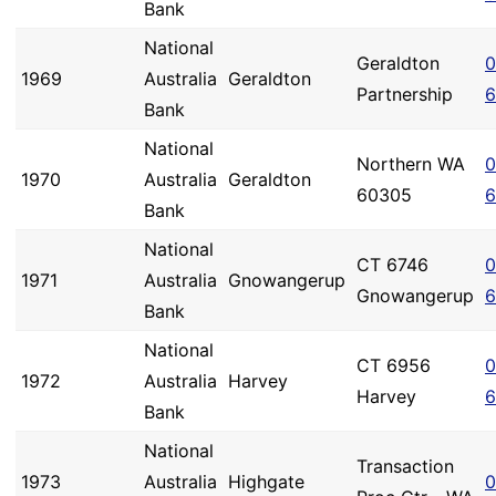
Bank
National
Geraldton
0
1969
Australia
Geraldton
Partnership
6
Bank
National
Northern WA
0
1970
Australia
Geraldton
60305
6
Bank
National
CT 6746
0
1971
Australia
Gnowangerup
Gnowangerup
6
Bank
National
CT 6956
0
1972
Australia
Harvey
Harvey
6
Bank
National
Transaction
1973
Australia
Highgate
0