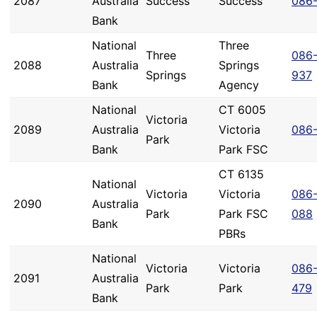
2087
Australia
Success
Success
086-
Bank
National
Three
Three
086
2088
Australia
Springs
Springs
937
Bank
Agency
National
CT 6005
Victoria
2089
Australia
Victoria
086
Park
Bank
Park FSC
CT 6135
National
Victoria
Victoria
086
2090
Australia
Park
Park FSC
088
Bank
PBRs
National
Victoria
Victoria
086
2091
Australia
Park
Park
479
Bank