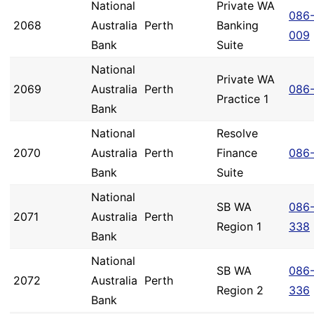
National
Private WA
086
2068
Australia
Perth
Banking
009
Bank
Suite
National
Private WA
2069
Australia
Perth
086
Practice 1
Bank
National
Resolve
2070
Australia
Perth
Finance
086
Bank
Suite
National
SB WA
086
2071
Australia
Perth
Region 1
338
Bank
National
SB WA
086
2072
Australia
Perth
Region 2
336
Bank