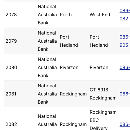
National
086
2078
Australia
Perth
West End
082
Bank
National
Port
Port
086
2079
Australia
Hedland
Hedland
905
Bank
National
2080
Australia
Riverton
Riverton
086
Bank
National
CT 6918
2081
Australia
Rockingham
086-
Rockingham
Bank
Rockingham
National
BBC
2082
Australia
Rockingham
086
Delivery