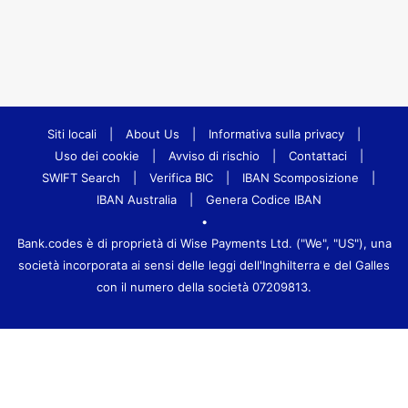
Siti locali
|
About Us
|
Informativa sulla privacy
|
Uso dei cookie
|
Avviso di rischio
|
Contattaci
|
SWIFT Search
|
Verifica BIC
|
IBAN Scomposizione
|
IBAN Australia
|
Genera Codice IBAN
•
Bank.codes è di proprietà di Wise Payments Ltd. ("We", "US"), una
società incorporata ai sensi delle leggi dell'Inghilterra e del Galles
con il numero della società 07209813.