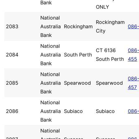
Bank
ONLY
National
Rockingham
2083
Australia
Rockingham
086
City
Bank
National
CT 6136
086
2084
Australia
South Perth
South Perth
455
Bank
National
086
2085
Australia
Spearwood
Spearwood
457
Bank
National
2086
Australia
Subiaco
Subiaco
086
Bank
National