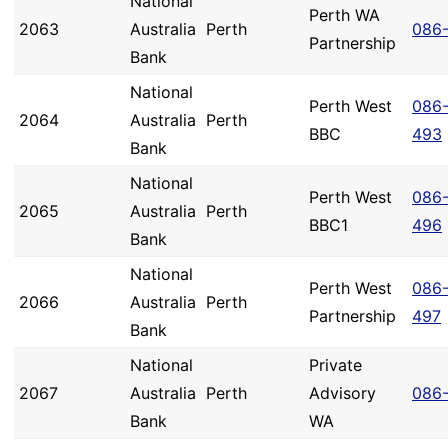
National
Perth WA
2063
Australia
Perth
086
Partnership
Bank
National
Perth West
086
2064
Australia
Perth
BBC
493
Bank
National
Perth West
086
2065
Australia
Perth
BBC1
496
Bank
National
Perth West
086
2066
Australia
Perth
Partnership
497
Bank
National
Private
2067
Australia
Perth
Advisory
086
Bank
WA