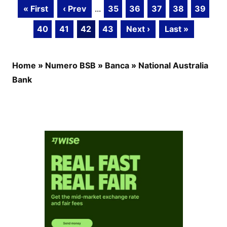
« First
‹ Prev
...
35
36
37
38
39
40
41
42
43
Next ›
Last »
Home
»
Numero BSB
»
Banca
»
National Australia
Bank