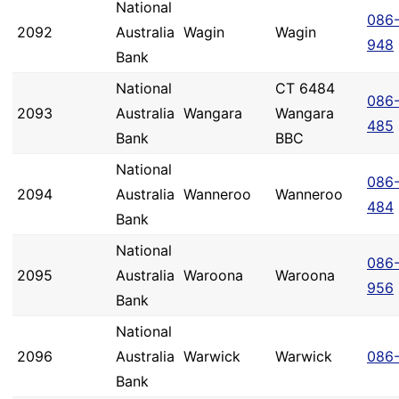
National
086
2092
Australia
Wagin
Wagin
948
Bank
National
CT 6484
086
2093
Australia
Wangara
Wangara
485
Bank
BBC
National
086
2094
Australia
Wanneroo
Wanneroo
484
Bank
National
086
2095
Australia
Waroona
Waroona
956
Bank
National
2096
Australia
Warwick
Warwick
086
Bank