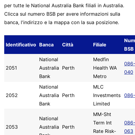
per tutte le National Australia Bank filiali in Australia.
Clicca sul numero BSB per avere informazioni sulla
banca, l'indirizzo e la mappa con la sua posizione.
Num
Identificativo
Banca
Città
Filiale
BSB
National
Medfin
086
2051
Australia
Perth
Health WA
040
Bank
Metro
National
MLC
2052
Australia
Perth
Investments
086
Bank
Limited
MM-Sht
National
Term Int
086
2053
Australia
Perth
Rate Risk-
063