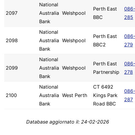
National
Perth East
086
2097
Australia
Welshpool
BBC
285
Bank
National
Perth East
086
2098
Australia
Welshpool
BBC2
279
Bank
National
Perth East
086
2099
Australia
Welshpool
Partnership
278
Bank
National
CT 6492
086
2100
Australia
West Perth
Kings Park
287
Bank
Road BBC
Database aggiornato il: 24-02-2026