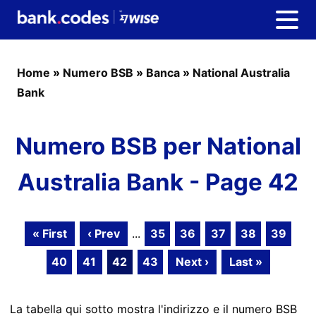
Home
»
Numero BSB
»
Banca
»
National Australia
Bank
Numero BSB per National
Australia Bank - Page 42
« First
‹ Prev
...
35
36
37
38
39
40
41
42
43
Next ›
Last »
La tabella qui sotto mostra l'indirizzo e il numero BSB