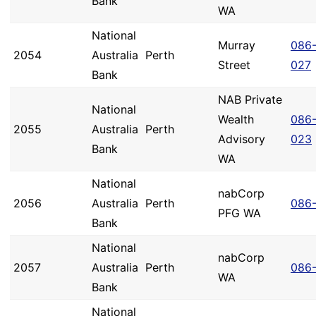
Bank
WA
National
Murray
086
2054
Australia
Perth
Street
027
Bank
NAB Private
National
Wealth
086
2055
Australia
Perth
Advisory
023
Bank
WA
National
nabCorp
2056
Australia
Perth
086
PFG WA
Bank
National
nabCorp
2057
Australia
Perth
086
WA
Bank
National