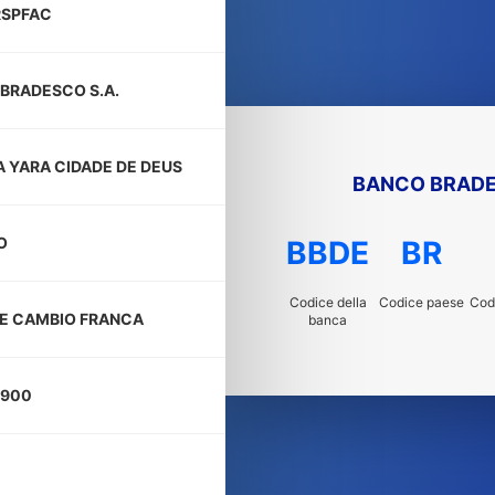
RSPFAC
BRADESCO S.A.
LA YARA CIDADE DE DEUS
BANCO BRADE
O
BBDE
BR
Codice della
Codice paese
Codi
E CAMBIO FRANCA
banca
-900