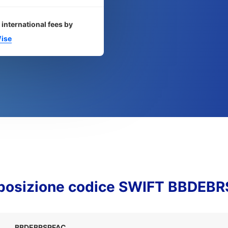
 international fees by
ise
osizione codice SWIFT BBDEB
BBDEBRSPFAC