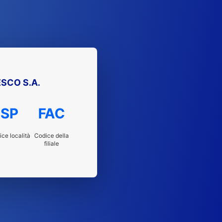
SCO S.A.
SP
FAC
ce località
Codice della
filiale