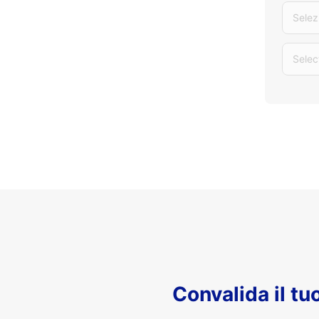
Selez
Selec
Convalida il t