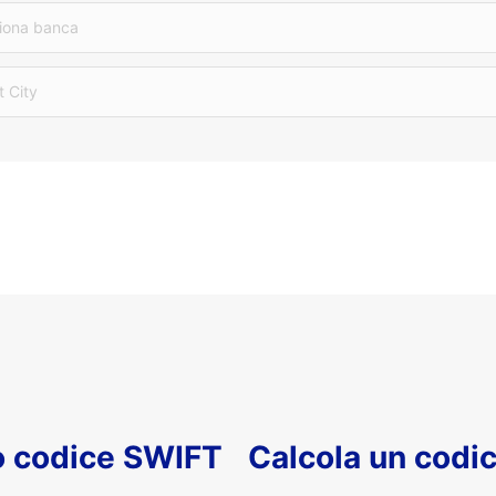
iona banca
t City
uo codice SWIFT
Calcola un codi