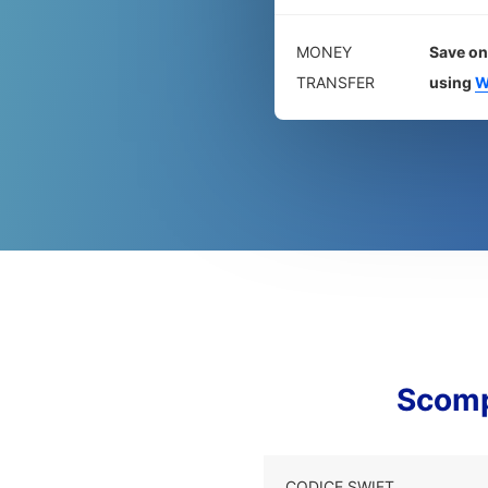
MONEY
Save on
TRANSFER
using
W
Scomp
CODICE SWIFT