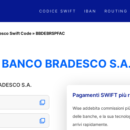
CODICE SWIFT
IBAN
ROUTING
esco Swift Code
»
BBDEBRSPFAC
 BANCO BRADESCO S.A
RADESCO S.A.
Pagamenti SWIFT più r
Wise addebita commissioni più
delle banche, e la sua tecnolog
arrivi rapidamente.