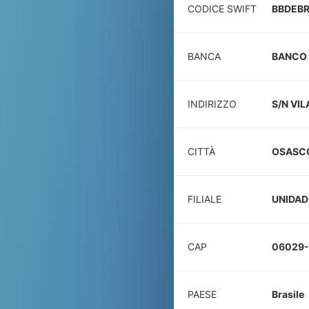
CODICE SWIFT
BBDEB
BANCA
BANCO 
INDIRIZZO
S/N VI
CITTÀ
OSASC
FILIALE
UNIDAD
CAP
06029
PAESE
Brasile