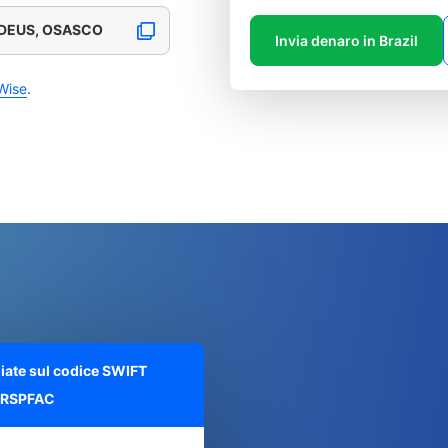
 DEUS, OSASCO
Invia denaro in Brazil
Wise
.
liate sul codice SWIFT
RSPFAC