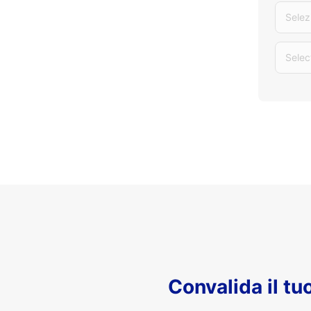
Selez
Selec
Convalida il t