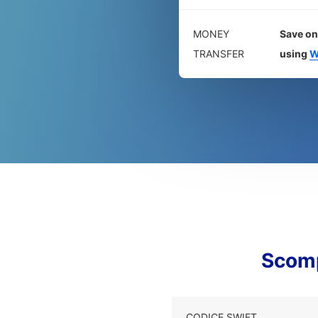
MONEY
Save on
TRANSFER
using
W
Scomp
CODICE SWIFT