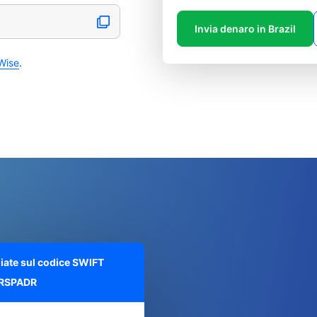
Invia denaro in Brazil
Wise
.
liate sul codice SWIFT
RSPADR