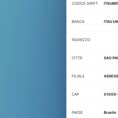
CODICE SWIFT
ITAUBR
BANCA
ITAU U
INDIRIZZO
CITTÀ
SAO PA
FILIALE
ASSESS
CAP
01000
PAESE
Brasile