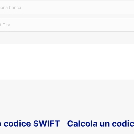
iona banca
t City
uo codice SWIFT
Calcola un codi