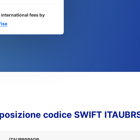
 international fees by
ise
osizione codice SWIFT ITAUB
ITAUBRSPADR