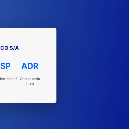
NCO S/A
SP
ADR
ce località
Codice della
filiale