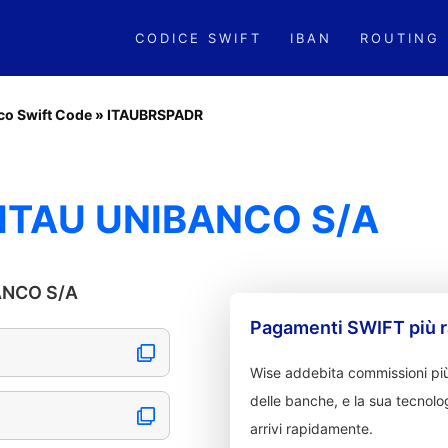
CODICE SWIFT
IBAN
ROUTING
co Swift Code
»
ITAUBRSPADR
 ITAU UNIBANCO S/A
BANCO S/A
Pagamenti SWIFT più r
Wise addebita commissioni più
delle banche, e la sua tecnolog
arrivi rapidamente.