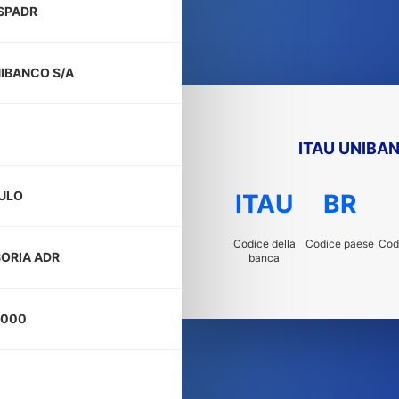
SPADR
NIBANCO S/A
ITAU UNIBA
ULO
ITAU
BR
Codice della
Codice paese
Codi
ORIA ADR
banca
-000